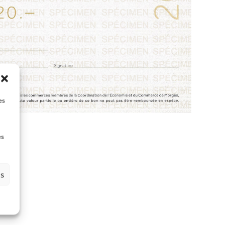
es
es
es