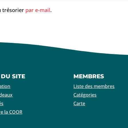
 trésorier
par e-mail
.
 DU SITE
MEMBRES
ation
Liste des membres
adeaux
Catégories
és
Carte
re la COOR