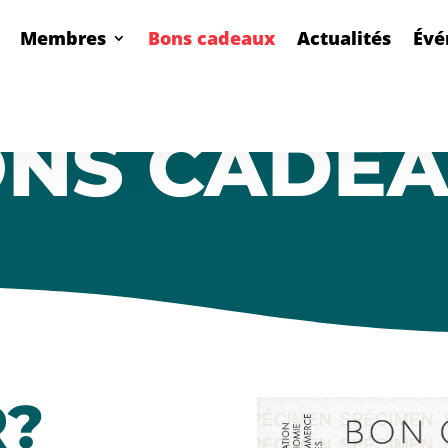
Membres
Bons cadeaux
Actualités
Évé
NS CADE
R?