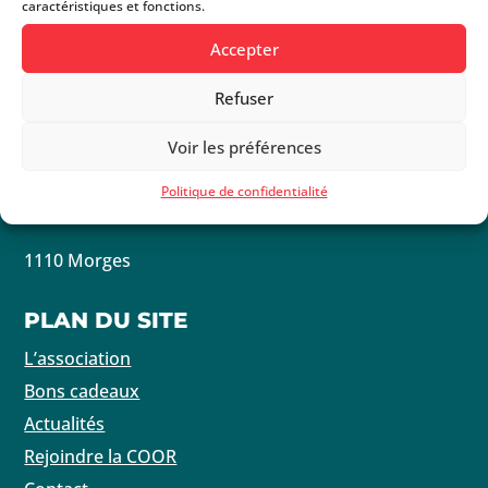
caractéristiques et fonctions.
31
1
2
3
4
5
6
Accepter
Refuser
NOUS ÉCRIRE
Voir les préférences
Coordination de l’Economie et du Commerce de
Politique de confidentialité
Morges
1110 Morges
PLAN DU SITE
L’association
Bons cadeaux
Actualités
Rejoindre la COOR