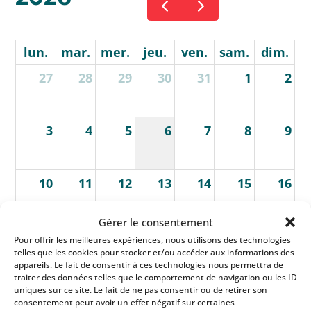
lun.
mar.
mer.
jeu.
ven.
sam.
dim.
27
28
29
30
31
1
2
3
4
5
6
7
8
9
10
11
12
13
14
15
16
Gérer le consentement
17
18
19
20
21
22
23
Pour offrir les meilleures expériences, nous utilisons des technologies
telles que les cookies pour stocker et/ou accéder aux informations des
appareils. Le fait de consentir à ces technologies nous permettra de
traiter des données telles que le comportement de navigation ou les ID
24
25
26
27
28
29
30
uniques sur ce site. Le fait de ne pas consentir ou de retirer son
consentement peut avoir un effet négatif sur certaines