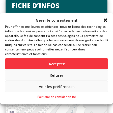
FICHE D’INFOS
Gérer le consentement
Site web
Pour offrir les meilleures expériences, nous utilisons des technologies
telles que les cookies pour stocker et/ou accéder aux informations des
appareils. Le fait de consentir à ces technologies nous permettra de
084 884 54 00
traiter des données telles que le comportement de navigation ou les ID
uniques sur ce site. Le fait de ne pas consentir ou de retirer son
consentement peut avoir un effet négatif sur certaines
caractéristiques et fonctions.
Facebook
Accepter
Instagram
Refuser
Promenade de Castellane 7
Voir les préférences
+
Politique de confidentialité
−