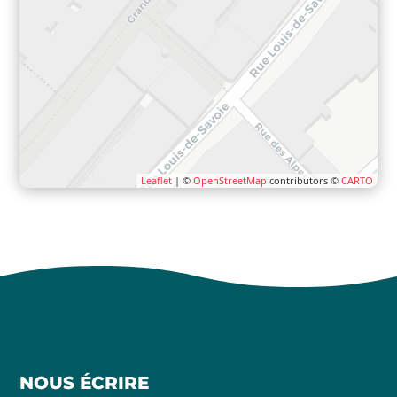
Leaflet
| ©
OpenStreetMap
contributors ©
CARTO
NOUS ÉCRIRE