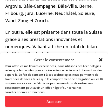
Argovie, Bâle-Campagne, Bâle-Ville, Berne,
Fribourg, Jura, Lucerne, Neuchâtel, Soleure,
Vaud, Zoug et Zurich.
En outre, elle est présente dans toute la Suisse
grâce à ses prestations innovantes et
numériques. Valiant affiche un total du bilan
de 28,1 milliards de francs et emploie plus de
Gérer le consentement
1000 collaborateurs, dont 80 personnes en
Pour offrir les meilleures expériences, nous utilisons des technologies
formation.
telles que les cookies pour stocker et/ou accéder aux informations des
appareils. Le fait de consentir à ces technologies nous permettra de
traiter des données telles que le comportement de navigation ou les ID
uniques sur ce site. Le fait de ne pas consentir ou de retirer son
FICHE D’INFOS
consentement peut avoir un effet négatif sur certaines
caractéristiques et fonctions.
Accepter
Site web