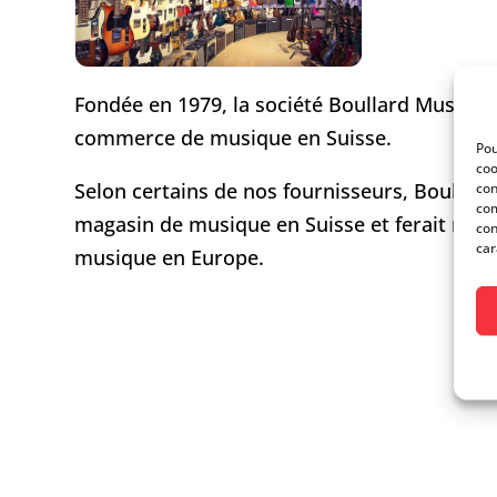
Fondée en 1979, la société Boullard Musique
commerce de musique en Suisse.
Pou
coo
Selon certains de nos fournisseurs, Boullard 
con
com
magasin de musique en Suisse et ferait mêm
con
car
musique en Europe.