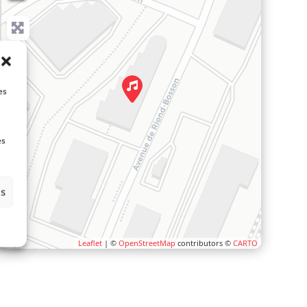
es
es
es
Leaflet
| ©
OpenStreetMap
contributors ©
CARTO