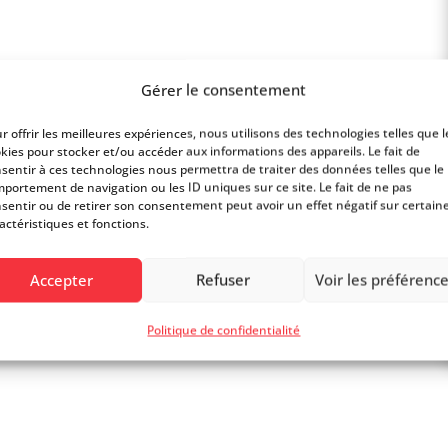
Gérer le consentement
 SA est actuellement l’un des leaders du
r offrir les meilleures expériences, nous utilisons des technologies telles que l
kies pour stocker et/ou accéder aux informations des appareils. Le fait de
Musique serait à l’heure actuelle le plus grand
sentir à ces technologies nous permettra de traiter des données telles que le
portement de navigation ou les ID uniques sur ce site. Le fait de ne pas
e partie des 20 plus grands magasins de
sentir ou de retirer son consentement peut avoir un effet négatif sur certain
actéristiques et fonctions.
Accepter
Refuser
Voir les préférenc
Politique de confidentialité