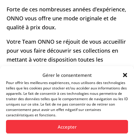
Forte de ces nombreuses années d’expérience,
ONNO vous offre une mode originale et de
qualité à prix doux.
Votre Team ONNO se réjouit de vous accueillir
pour vous faire découvrir ses collections en
mettant à votre disposition toutes les
ressources de la créativité et de la fantaisie de
Gérer le consentement
la mode afin de vous offrir une expérience
Pour offrir les meilleures expériences, nous utilisons des technologies
shopping inoubliable.
telles que les cookies pour stocker et/ou accéder aux informations des
appareils. Le fait de consentir à ces technologies nous permettra de
traiter des données telles que le comportement de navigation ou les ID
uniques sur ce site. Le fait de ne pas consentir ou de retirer son
FICHE D’INFOS
consentement peut avoir un effet négatif sur certaines
caractéristiques et fonctions.
Accepter
021 803 03 31