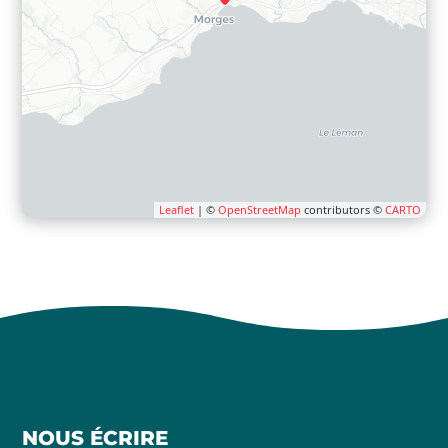
Leaflet
| ©
OpenStreetMap
contributors ©
CARTO
NOUS ÉCRIRE