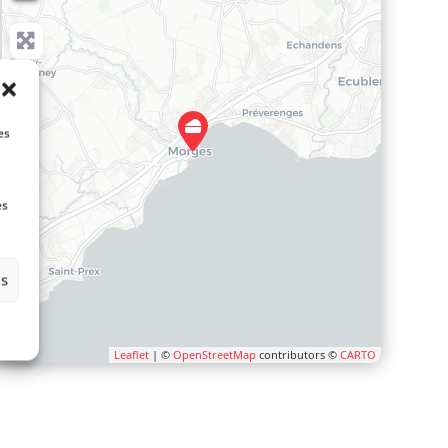
es
es
es
Leaflet
| ©
OpenStreetMap
contributors ©
CARTO