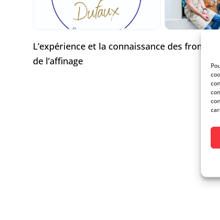
L’expérience et la connaissance des fromages
de l’affinage
Pou
coo
con
com
con
car