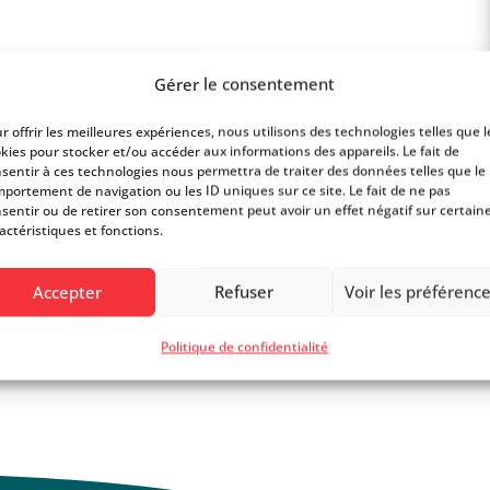
Gérer le consentement
tut officiellement reconnu par Apple de «Centre
r offrir les meilleures expériences, nous utilisons des technologies telles que l
s. Il est composé exclusivement de techniciens
kies pour stocker et/ou accéder aux informations des appareils. Le fait de
s.
sentir à ces technologies nous permettra de traiter des données telles que le
portement de navigation ou les ID uniques sur ce site. Le fait de ne pas
sentir ou de retirer son consentement peut avoir un effet négatif sur certain
ec des pièces d’origines avec un support de
actéristiques et fonctions.
tifiés par Apple et suivent une formation
ion annuelle. Ceci est fait dans le but de rester
Accepter
Refuser
Voir les préférenc
ies et procédures, afin de vous faire bénéficier
Politique de confidentialité