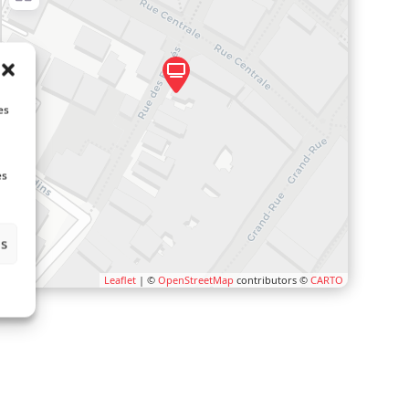
es
es
es
Leaflet
| ©
OpenStreetMap
contributors ©
CARTO