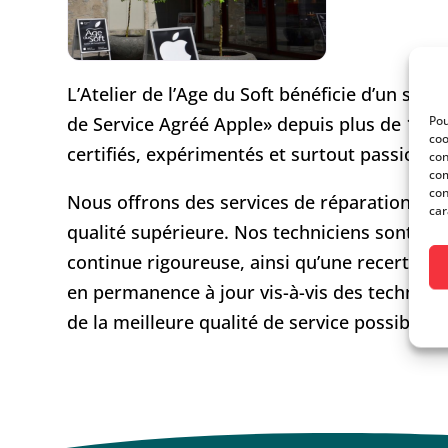
L’Atelier de l’Age du Soft bénéficie d’un sta
Pou
de Service Agréé Apple» depuis plus de 15an
coo
certifiés, expérimentés et surtout passionné
con
com
con
Nous offrons des services de réparations av
car
qualité supérieure. Nos techniciens sont cer
continue rigoureuse, ainsi qu’une recertificat
en permanence à jour vis-à-vis des technolog
de la meilleure qualité de service possible.