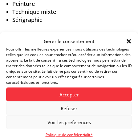
Peinture
Technique mixte
Sérigraphie
Gérer le consentement
FICHE D’INFOS
Pour offrir les meilleures expériences, nous utilisons des technologies
telles que les cookies pour stocker et/ou accéder aux informations des
appareils. Le fait de consentir à ces technologies nous permettra de
traiter des données telles que le comportement de navigation ou les ID
Site web
uniques sur ce site. Le fait de ne pas consentir ou de retirer son
consentement peut avoir un effet négatif sur certaines
caractéristiques et fonctions.
021 802 67 67
Accepter
Refuser
isabel
@
linea-art.ch
Voir les préférences
Passage de la Couronne 4
Politique de confidentialité