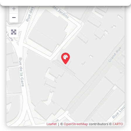
+
−
Leaflet
| ©
OpenStreetMap
contributors ©
CARTO