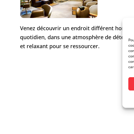
Venez découvrir un endroit différent hors du
quotidien, dans une atmosphère de détente 
Pou
et relaxant pour se ressourcer.
coo
con
com
con
car