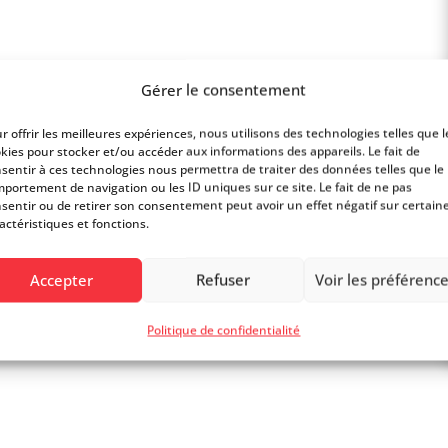
Gérer le consentement
 temps, un SPA capillaire loin du stress du
avec musique apaisante, un endroit chaleureux
r offrir les meilleures expériences, nous utilisons des technologies telles que l
kies pour stocker et/ou accéder aux informations des appareils. Le fait de
sentir à ces technologies nous permettra de traiter des données telles que le
portement de navigation ou les ID uniques sur ce site. Le fait de ne pas
sentir ou de retirer son consentement peut avoir un effet négatif sur certain
actéristiques et fonctions.
Accepter
Refuser
Voir les préférenc
Politique de confidentialité