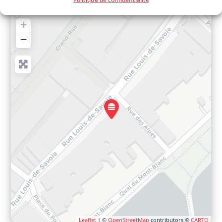
+
−
Leaflet
| ©
OpenStreetMap
contributors ©
CARTO