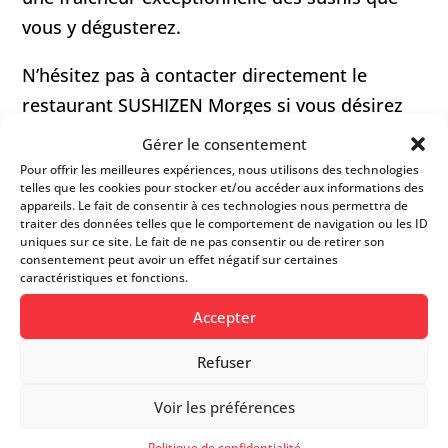
vous y dégusterez.
N’hésitez pas à contacter directement le
restaurant SUSHIZEN Morges si vous désirez
réserver des sushis pour un pick-up dans la
Gérer le consentement
journée.
Pour offrir les meilleures expériences, nous utilisons des technologies
telles que les cookies pour stocker et/ou accéder aux informations des
appareils. Le fait de consentir à ces technologies nous permettra de
traiter des données telles que le comportement de navigation ou les ID
FICHE D’INFOS
uniques sur ce site. Le fait de ne pas consentir ou de retirer son
consentement peut avoir un effet négatif sur certaines
caractéristiques et fonctions.
Site web
Accepter
Refuser
021 801 72 89
Voir les préférences
Rue Louis de Savoie 59
Politique de confidentialité