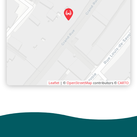
Leaflet
| ©
OpenStreetMap
contributors ©
CARTO