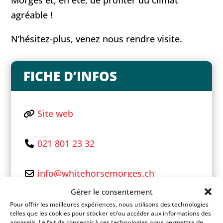
Morges et, en été, de profiter du climat
agréable !
N’hésitez-plus, venez nous rendre visite.
FICHE D’INFOS
Site web
021 801 23 32
info
@
whitehorsemorges.ch
Gérer le consentement
Facebook
Pour offrir les meilleures expériences, nous utilisons des technologies
telles que les cookies pour stocker et/ou accéder aux informations des
appareils. Le fait de consentir à ces technologies nous permettra de