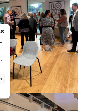
es
es
es