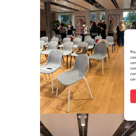
Pou
coo
con
com
con
car