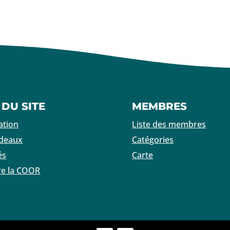
 DU SITE
MEMBRES
ation
Liste des membres
adeaux
Catégories
és
Carte
re la COOR