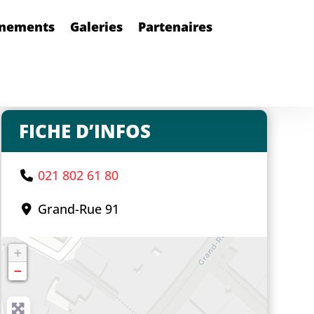
nements
Galeries
Partenaires
FICHE D’INFOS
021 802 61 80
Grand-Rue 91
+
−