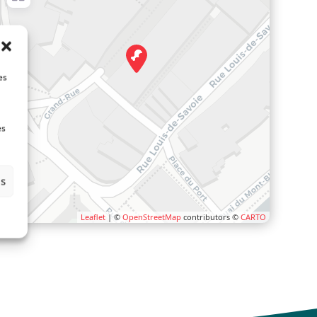
es
es
es
Leaflet
| ©
OpenStreetMap
contributors ©
CARTO