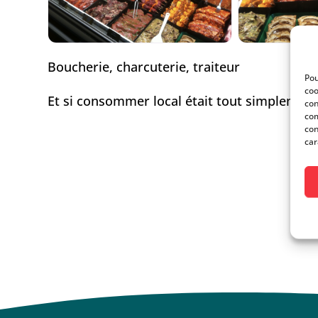
Boucherie, charcuterie, traiteur
Pou
coo
Et si consommer local était tout simplemen
con
com
con
car