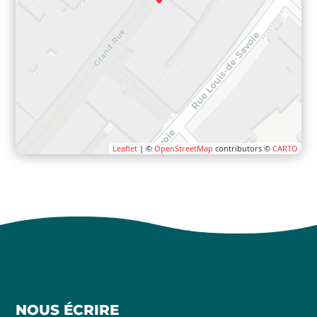
Leaflet
| ©
OpenStreetMap
contributors ©
CARTO
NOUS ÉCRIRE