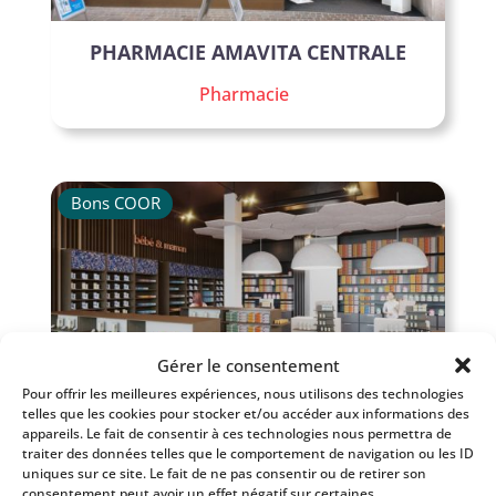
PHARMACIE AMAVITA CENTRALE
Pharmacie
Bons COOR
Gérer le consentement
Pour offrir les meilleures expériences, nous utilisons des technologies
telles que les cookies pour stocker et/ou accéder aux informations des
PHARMACIE DE LA GARE
appareils. Le fait de consentir à ces technologies nous permettra de
traiter des données telles que le comportement de navigation ou les ID
Pharmacie
uniques sur ce site. Le fait de ne pas consentir ou de retirer son
consentement peut avoir un effet négatif sur certaines